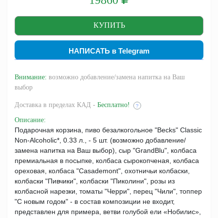
НАПИСАТЬ в Telegram
Внимание:
возможно добавление/замена напитка на Ваш
выбор
Доставка
в пределах КАД -
Бесплатно!
?
Описание
:
Подарочная корзина, пиво безалкогольное "Becks" Classic
Non-Alcoholic*, 0.33 л., - 5 шт. (возможно добавление/
замена напитка на Ваш выбор), сыр "GrandBlu", колбаса
премиальная в посыпке, колбаса сырокопченая, колбаса
ореховая, колбаса "Casademont", охотничьи колбаски,
колбаски "Пивчики", колбаски "Пиколини", розы из
колбасной нарезки, томаты "Черри", перец "Чили", топпер
"С новым годом" - в состав композиции не входит,
представлен для примера, ветви голубой ели «Нобилис»,