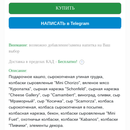
НАПИСАТЬ в Telegram
Внимание:
возможно добавление/замена напитка на Ваш
выбор
Доставка
в пределах КАД -
Бесплатно!
?
Описание
:
Подарочное кашпо, сырокопченая утиная грудка,
колбаски сыровяленые "Mini Chorizo", вяленое мясо
"Куропатка", сырная нарезка "Schonfeld", сырная нарезка
"Cheese Gallery", сыр "Camambert", виноград, оливки, сыр
"Мраморный", сыр "Косичка", сыр "Scamorza", колбаса
сырокопченая, колбаса сырокопченая в посыпке,
колбасная нарезка, бекон, колбаски сыровяленые "Mini
Fuet", охотничьи колбаски, колбаски "Kabanos", колбаски
"Пивчики", элементы декора.